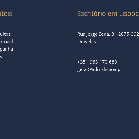
úteis
Escritório em Lisboa
ultos
Rua Jorge Sena, 3 - 2675-392
rtugal
Odivelas
panha
s
+351 963 170 689
geral@admslisboa.pt