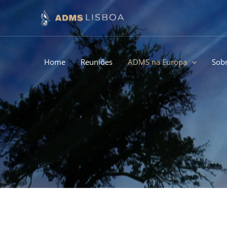
Ir
para
o
conteúdo
Home
Reuniões
ADMS na Europa
Sob