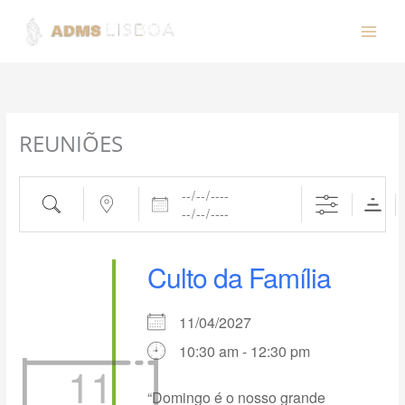
Buscar
Perto...
Datas
Ir
para
o
conteúdo
REUNIÕES
Culto da Família
11/04/2027
10:30 am - 12:30 pm
11
“Domingo é o nosso grande