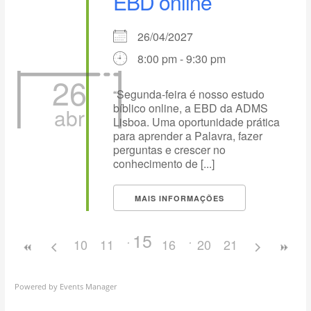
EBD online
26/04/2027
8:00 pm - 9:30 pm
26
“Segunda-feira é nosso estudo
bíblico online, a EBD da ADMS
abr
Lisboa. Uma oportunidade prática
para aprender a Palavra, fazer
perguntas e crescer no
conhecimento de [...]
MAIS INFORMAÇÕES
15
10
11
12
13
16
14
17
20
18
21
19
Powered by
Events Manager