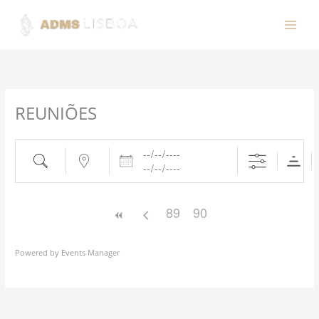
Buscar
Perto...
Datas
Ir
para
o
conteúdo
REUNIÕES
89
90
Powered by
Events Manager